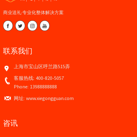
商业送礼·专业化整体解决方案
联系我们
上海市宝山区呼兰路515弄
客服热线:
400-820-5057
Phone:
13988888888
网址:
www.xiegongguan.com
咨讯