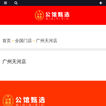
首页
>
全国门店
>
广州天河店
广州天河店